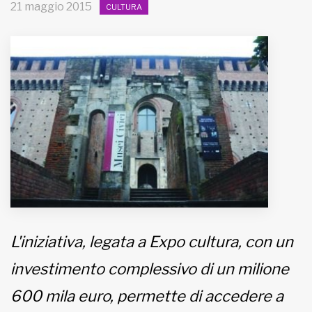
21 maggio 2015
CULTURA
MUNICIPI
Inviateci le vostre segnalazioni
Iscriviti alla newsletter
www.viveremilano.info
Fondato e diretto da Enzo De
Bernardis
EDB edizioni - Via Brivio angolo C.
Imbonati, 89 20159 Milano (Italia)
Informativa sulla privacy
L'iniziativa, legata a Expo cultura, con un
investimento complessivo di un milione
600 mila euro, permette di accedere a