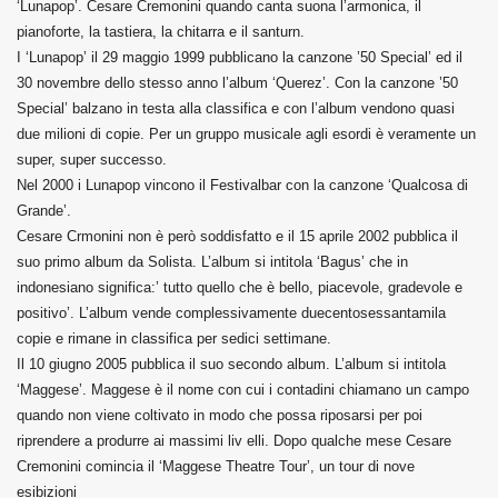
‘Lunapop’. Cesare Cremonini quando canta suona l’armonica, il
pianoforte, la tastiera, la chitarra e il santurn.
I ‘Lunapop’ il 29 maggio 1999 pubblicano la canzone ’50 Special’ ed il
30 novembre dello stesso anno l’album ‘Querez’. Con la canzone ’50
Special’ balzano in testa alla classifica e con l’album vendono quasi
due milioni di copie. Per un gruppo musicale agli esordi è veramente un
super, super successo.
Nel 2000 i Lunapop vincono il Festivalbar con la canzone ‘Qualcosa di
Grande’.
Cesare Crmonini non è però soddisfatto e il 15 aprile 2002 pubblica il
suo primo album da Solista. L’album si intitola ‘Bagus’ che in
indonesiano significa:’ tutto quello che è bello, piacevole, gradevole e
positivo’. L’album vende complessivamente duecentosessantamila
copie e rimane in classifica per sedici settimane.
Il 10 giugno 2005 pubblica il suo secondo album. L’album si intitola
‘Maggese’. Maggese è il nome con cui i contadini chiamano un campo
quando non viene coltivato in modo che possa riposarsi per poi
riprendere a produrre ai massimi liv elli. Dopo qualche mese Cesare
Cremonini comincia il ‘Maggese Theatre Tour’, un tour di nove
esibizioni