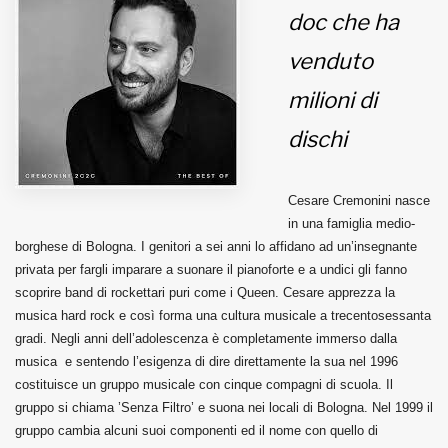
doc che ha
MUNICIPI
venduto
milioni di
Inviateci le vostre segnalazioni
dischi
Iscriviti alla newsletter
Cesare Cremonini nasce
www.viveremilano.info
in una famiglia medio-
Fondato e diretto da Enzo De
borghese di Bologna. I genitori a sei anni lo affidano ad un’insegnante
Bernardis
privata per fargli imparare a suonare il pianoforte e a undici gli fanno
EDB edizioni - Via Brivio angolo C.
scoprire band di rockettari puri come i Queen. Cesare apprezza la
Imbonati, 89 20159 Milano (Italia)
musica hard rock e così forma una cultura musicale a trecentosessanta
Informativa sulla privacy
gradi. Negli anni dell’adolescenza è completamente immerso dalla
musica e sentendo l’esigenza di dire direttamente la sua nel 1996
costituisce un gruppo musicale con cinque compagni di scuola. Il
gruppo si chiama ’Senza Filtro’ e suona nei locali di Bologna. Nel 1999 il
gruppo cambia alcuni suoi componenti ed il nome con quello di