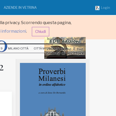
AZIENDE IN VETRINA
Login
ulla privacy. Scorrendo questa pagina,
i informazioni
.
Chiudi
Iscriviti alla newsletter
 9
MILANO CITTÀ
CITTÀ METROPOLITANA
2