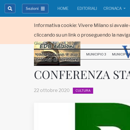
Sezioni
HOME
EDITORIALI
CRONACA
Informativa cookie: Vivere Milano si avvale d
cliccando su un link o proseguendo la naviga
Giovedi 6 Agosto 2026
HOME
MUNICIPIO 1
MUNICIPIO 2
MUNICIPIO 3
MUNICIPIO
RUBRICHE
CONFERENZA STAM
MUNICIPI
22 ottobre 2020
CULTURA
Inviateci le vostre segnalazioni
Iscriviti alla newsletter
www.viveremilano.info