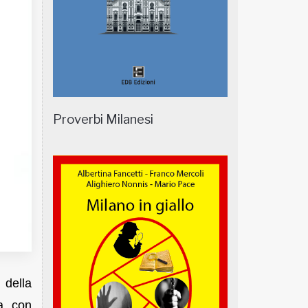
Proverbi Milanesi
 della
a, con