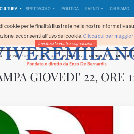
CULTURA
SPETTACOLO
POLITICA
EVENTI
CHI SIAMO
i cookie per le finalità illustrate nella nostra informativa s
zione, acconsenti all´uso dei cookie.
Clicca qui per maggior
Inviateci le vostre segnalazioni
 4
MUNICIPIO 5
MUNICIPIO 6
MUNICIPIO 7
MUNICIPIO 8
MUNICIPIO
PA GIOVEDI' 22, ORE 1