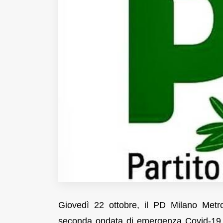
Fondato e diretto da Enzo De
Bernardis
EDB edizioni - Via Brivio angolo C.
Imbonati, 89 20159 Milano (Italia)
Informativa sulla privacy
Giovedì 22 ottobre, il PD Milano Metro
seconda ondata di emergenza Covid-19 a