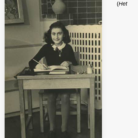
(
Het
MUNICIPI
Inviateci le vostre segnalazioni
Iscriviti alla newsletter
www.viveremilano.info
Fondato e diretto da Enzo De
Bernardis
EDB edizioni - Via Brivio angolo C.
Imbonati, 89 20159 Milano (Italia)
Informativa sulla privacy