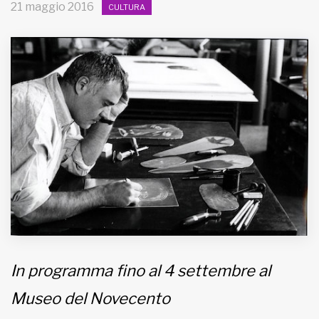
21 maggio 2016
CULTURA
MUNICIPI
Inviateci le vostre segnalazioni
Iscriviti alla newsletter
www.viveremilano.info
Fondato e diretto da Enzo De
Bernardis
EDB edizioni - Via Brivio angolo C.
Imbonati, 89 20159 Milano (Italia)
Informativa sulla privacy
In programma fino al 4 settembre al
Museo del Novecento