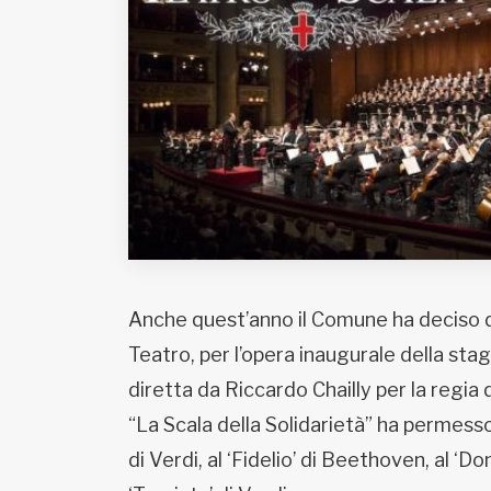
Fondato e diretto da Enzo De
Bernardis
EDB edizioni - Via Brivio angolo C.
Imbonati, 89 20159 Milano (Italia)
Informativa sulla privacy
Anche quest’anno il Comune ha deciso di r
Teatro, per l’opera inaugurale della st
diretta da Riccardo Chailly per la regia 
“La Scala della Solidarietà” ha permesso 
di Verdi, al ‘Fidelio’ di Beethoven, al ‘D