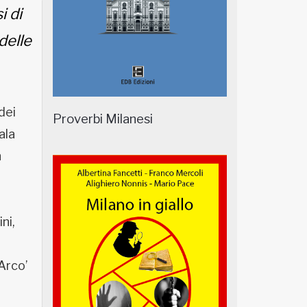
i di
delle
dei
Proverbi Milanesi
ala
n
ni,
’Arco’