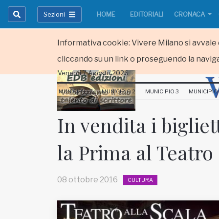
Sezioni
HOME
EDITORIALI
CRONACA
Informativa cookie: Vivere Milano si avvale d
cliccando su un link o proseguendo la naviga
Venerdi 7 Agosto 2026
HOME
MUNICIPIO 1
MUNICIPIO 2
MUNICIPIO 3
MUNICIPIO
RUBRICHE
In vendita i biglie
MUNICIPI
la Prima al Teatro 
Inviateci le vostre segnalazioni
Iscriviti alla newsletter
08 ottobre 2016
CULTURA
www.viveremilano.info