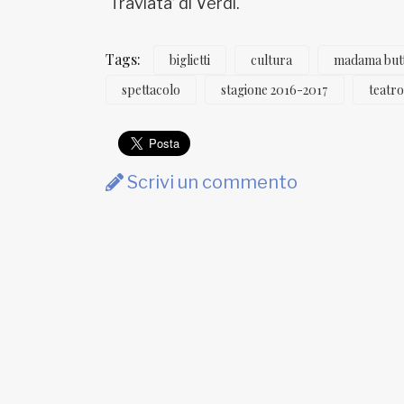
‘Traviata’ di Verdi.
Tags:
biglietti
cultura
madama butt
spettacolo
stagione 2016-2017
teatro
Scrivi un commento