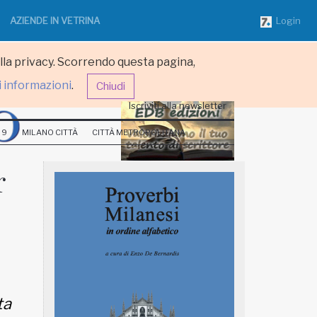
AZIENDE IN VETRINA
Login
ulla privacy. Scorrendo questa pagina,
i informazioni
.
Chiudi
Iscriviti alla newsletter
 9
MILANO CITTÀ
CITTÀ METROPOLITANA
r
ta