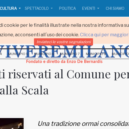
CULTURA
SPETTACOLO
POLITICA
EVENTI
CHI SIAMO
i cookie per le finalità illustrate nella nostra informativa s
zione, acconsenti all´uso dei cookie.
Clicca qui per maggior
Inviateci le vostre segnalazioni
 4
MUNICIPIO 5
MUNICIPIO 6
MUNICIPIO 7
MUNICIPIO 8
MUNICIPIO
tti riservati al Comune pe
alla Scala
Una tradizione ormai consolida