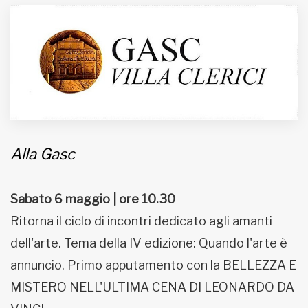
MUNICIPI
Inviateci le vostre segnalazioni
Iscriviti alla newsletter
Alla Gasc
www.viveremilano.info
Fondato e diretto da Enzo De
Bernardis
Sabato 6 maggio | ore 10.30
EDB edizioni - Via Brivio angolo C.
Imbonati, 89 20159 Milano (Italia)
Ritorna il ciclo di incontri dedicato agli amanti
Informativa sulla privacy
dell'arte. Tema della IV edizione: Quando l'arte è
annuncio. Primo apputamento con la BELLEZZA E
MISTERO NELL'ULTIMA CENA DI LEONARDO DA