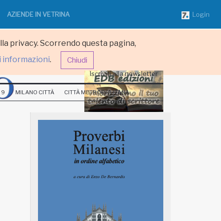
AZIENDE IN VETRINA
Login
ulla privacy. Scorrendo questa pagina,
i informazioni
.
Chiudi
Iscriviti alla newsletter
 9
MILANO CITTÀ
CITTÀ METROPOLITANA