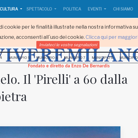
CULTURA
SPETTACOLO
POLITICA
EVENTI
CHI SIAMO
i cookie per le finalità illustrate nella nostra informativa s
zione, acconsenti all´uso dei cookie.
Clicca qui per maggior
Inviateci le vostre segnalazioni
 4
MUNICIPIO 5
MUNICIPIO 6
MUNICIPIO 7
MUNICIPIO 8
MUNICIPIO
lo. Il 'Pirelli' a 60 dalla
ietra