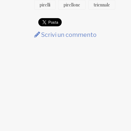
pirelli
pirellone
triennale
Scrivi un commento