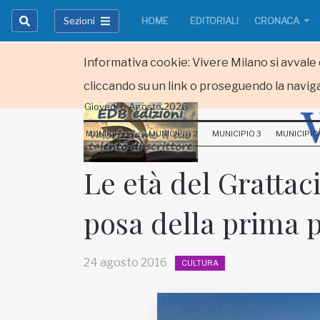
Sezioni
HOME
EDITORIALI
CRONACA
Informativa cookie: Vivere Milano si avvale d
cliccando su un link o proseguendo la naviga
Giovedi 6 Agosto 2026
HOME
MUNICIPIO 1
MUNICIPIO 2
MUNICIPIO 3
MUNICIPIO
RUBRICHE
Le età del Grattacie
MUNICIPI
posa della prima p
Inviateci le vostre segnalazioni
Iscriviti alla newsletter
24 agosto 2016
CULTURA
www.viveremilano.info