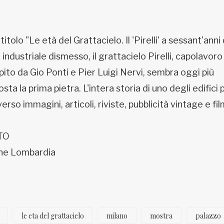
titolo "Le età del Grattacielo. Il 'Pirelli' a sessant'anni 
 industriale dismesso, il grattacielo Pirelli, capolavoro
epito da Gio Ponti e Pier Luigi Nervi, sembra oggi più
ta la prima pietra. L'intera storia di uno degli edifici 
rso immagini, articoli, riviste, pubblicità vintage e fil
ITO
ione Lombardia
le eta del grattacielo
milano
mostra
palazzo