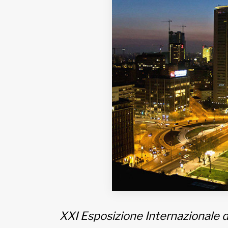
Fondato e diretto da Enzo De
Bernardis
EDB edizioni - Via Brivio angolo C.
Imbonati, 89 20159 Milano (Italia)
Informativa sulla privacy
XXI Esposizione Internazionale de