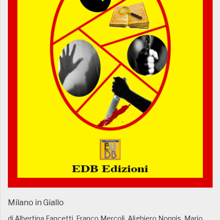
Milano in Giallo
di Albertina Fancetti, Franco Mercoli, Alighiero Nonnis, Mario