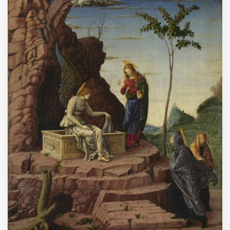
MUNICIPI
Inviateci le vostre segnalazioni
Iscriviti alla newsletter
www.viveremilano.info
Fondato e diretto da Enzo De
Bernardis
EDB edizioni - Via Brivio angolo C.
Imbonati, 89 20159 Milano (Italia)
Informativa sulla privacy