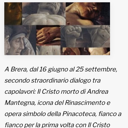
MUNICIPI
Inviateci le vostre segnalazioni
Iscriviti alla newsletter
www.viveremilano.info
A Brera, dal 16 giugno al 25 settembre,
Fondato e diretto da Enzo De
Bernardis
secondo straordinario dialogo tra
EDB edizioni - Via Brivio angolo C.
Imbonati, 89 20159 Milano (Italia)
capolavori: Il Cristo morto di Andrea
Informativa sulla privacy
Mantegna, icona del Rinascimento e
opera simbolo della Pinacoteca, fianco a
fianco per la prima volta con Il Cristo