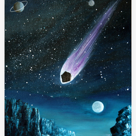
MUNICIPI
Inviateci le vostre segnalazioni
Iscriviti alla newsletter
www.viveremilano.info
Fondato e diretto da Enzo De
Bernardis
EDB edizioni - Via Brivio angolo C.
Imbonati, 89 20159 Milano (Italia)
Informativa sulla privacy