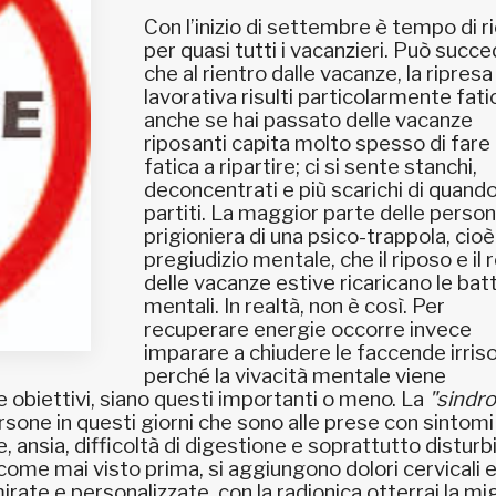
Con l’inizio di settembre è tempo di r
per quasi tutti i vacanzieri. Può succ
che al rientro dalle vacanze, la ripresa
lavorativa risulti particolarmente fati
anche se hai passato delle vacanze
riposanti capita molto spesso di fare
fatica a ripartire; ci si sente stanchi,
deconcentrati e più scarichi di quando
partiti. La maggior parte delle perso
prigioniera di una psico-trappola, cioè
pregiudizio mentale, che il riposo e il 
delle vacanze estive ricaricano le bat
mentali. In realtà, non è così. Per
recuperare energie occorre invece
imparare a chiudere le faccende irriso
perché la vivacità mentale viene
 obiettivi, siano questi importanti o meno. La
"sindr
ersone in questi giorni che sono alle prese con sintomi
 ansia, difficoltà di digestione e soprattutto disturb
come mai visto prima, si aggiungono dolori cervicali 
rate e personalizzate, con la radionica otterrai la mig