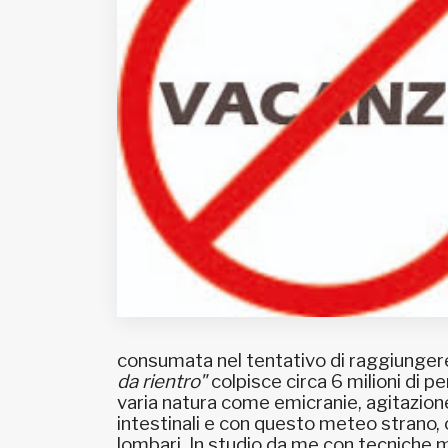
Fondato e diretto da Enzo De
Bernardis
EDB edizioni - Via Brivio angolo C.
Imbonati, 89 20159 Milano (Italia)
Informativa sulla privacy
consumata nel tentativo di raggiungere
da rientro"
colpisce circa 6 milioni di p
varia natura come emicranie, agitazione,
intestinali e con questo meteo strano, 
lombari. In studio da me con tecniche mi