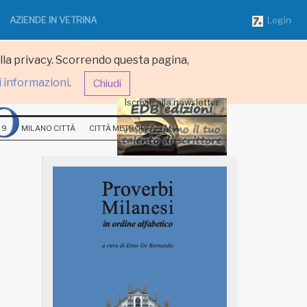
AZIENDE IN VETRINA
Login
ulla privacy. Scorrendo questa pagina,
i informazioni
.
Chiudi
Iscriviti alla newsletter
 9
MILANO CITTÀ
CITTÀ METROPOLITANA