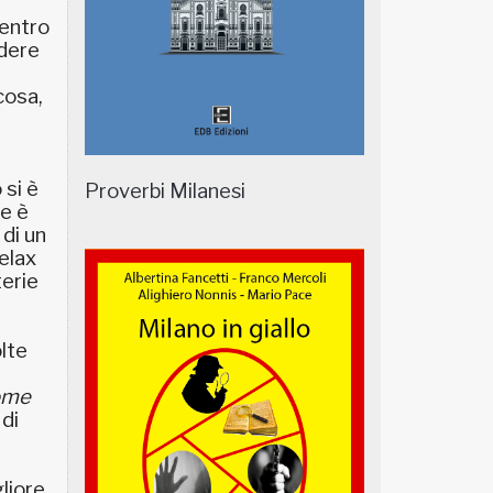
ientro
edere
cosa,
 si è
Proverbi Milanesi
ne è
 di un
relax
terie
lte
ome
 di
i
e
liore