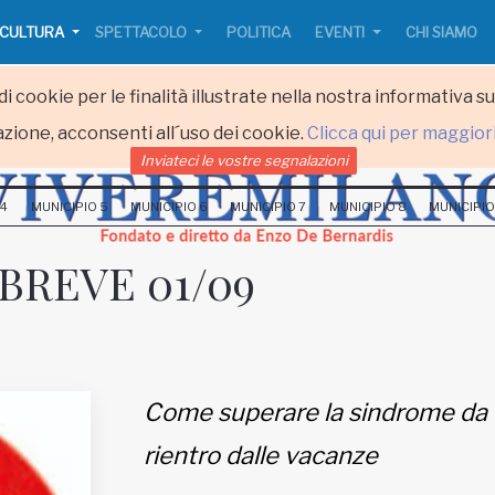
CULTURA
SPETTACOLO
POLITICA
EVENTI
CHI SIAMO
i cookie per le finalità illustrate nella nostra informativa s
zione, acconsenti all´uso dei cookie.
Clicca qui per maggior
Inviateci le vostre segnalazioni
 4
MUNICIPIO 5
MUNICIPIO 6
MUNICIPIO 7
MUNICIPIO 8
MUNICIPIO
BREVE 01/09
Come superare la sindrome da
rientro dalle vacanze