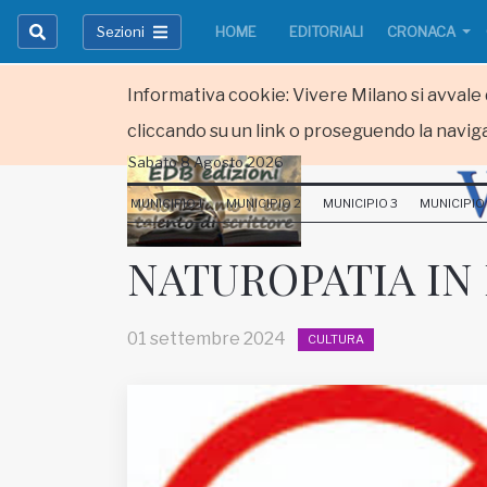
Sezioni
HOME
EDITORIALI
CRONACA
Informativa cookie: Vivere Milano si avvale d
cliccando su un link o proseguendo la naviga
Sabato 8 Agosto 2026
HOME
MUNICIPIO 1
MUNICIPIO 2
MUNICIPIO 3
MUNICIPIO
RUBRICHE
NATUROPATIA IN 
MUNICIPI
01 settembre 2024
CULTURA
Inviateci le vostre segnalazioni
Iscriviti alla newsletter
www.viveremilano.info