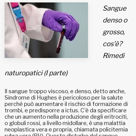
Sangue
MUNICIPI
denso o
grosso,
Inviateci le vostre segnalazioni
cos’è?
Iscriviti alla newsletter
Rimedi
www.viveremilano.info
naturopatici (I parte)
Fondato e diretto da Enzo De
Bernardis
EDB edizioni - Via Brivio angolo C.
Il sangue troppo viscoso, e denso, detto anche,
Imbonati, 89 20159 Milano (Italia)
Sindrome di Hughes è pericoloso per la salute
Informativa sulla privacy
perché può aumentare il rischio di formazione di
trombi, e predisporre a ictus. C’è da specificare
che un aumento nella produzione degli eritrociti,
o globuli rossi, a livello midollare, è una malattia
neoplastica vera e propria, chiamata policitemia
rubra vera (PV). Questo disturbo del sangue