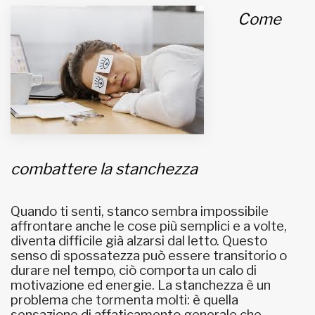
Come
MUNICIPI
Inviateci le vostre segnalazioni
Iscriviti alla newsletter
www.viveremilano.info
combattere la stanchezza
Fondato e diretto da Enzo De
Bernardis
EDB edizioni - Via Brivio angolo C.
Quando ti senti, stanco sembra impossibile
Imbonati, 89 20159 Milano (Italia)
affrontare anche le cose più semplici e a volte,
Informativa sulla privacy
diventa difficile già alzarsi dal letto. Questo
senso di spossatezza può essere transitorio o
durare nel tempo, ciò comporta un calo di
motivazione ed energie. La stanchezza è un
problema che tormenta molti: è quella
sensazione di affaticamento generale che