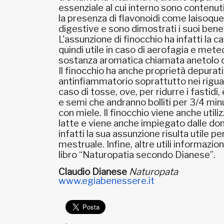
essenziale al cui interno sono contenuti 
la presenza di flavonoidi come laisoquer
digestive e sono dimostrati i suoi bene
L'assunzione di finocchio ha infatti la ca
quindi utile in caso di aerofagia e meteo
sostanza aromatica chiamata anetolo ch
Il finocchio ha anche proprietà depurat
antinfiammatorio soprattutto nei riguar
caso di tosse, ove, per ridurre i fastidi
e semi che andranno bolliti per 3/4 minu
con miele. Il finocchio viene anche ut
latte e viene anche impiegato dalle donn
infatti la sua assunzione risulta utile per
mestruale. Infine, altre utili informazioni
libro “Naturopatia secondo Dianese”.
Claudio Dianese
Naturopata
www.egiabenessere.it