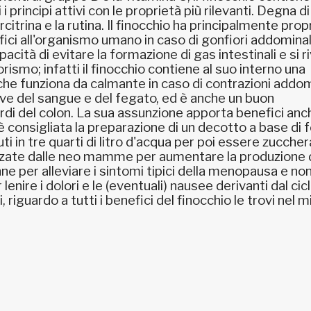
i principi attivi con le proprietà più rilevanti. Degna d
citrina e la rutina. Il finocchio ha principalmente prop
fici all'organismo umano in caso di gonfiori addominal
pacità di evitare la formazione di gas intestinali e si r
rismo; infatti il finocchio contiene al suo interno una
e funziona da calmante in caso di contrazioni addomi
ive del sangue e del fegato, ed è anche un buon
di del colon. La sua assunzione apporta benefici anc
, è consigliata la preparazione di un decotto a base di 
ti in tre quarti di litro d'acqua per poi essere zucche
ilizzate dalle neo mamme per aumentare la produzione 
e per alleviare i sintomi tipici della menopausa e non
 lenire i dolori e le (eventuali) nausee derivanti dal cic
, riguardo a tutti i benefici del finocchio le trovi nel m