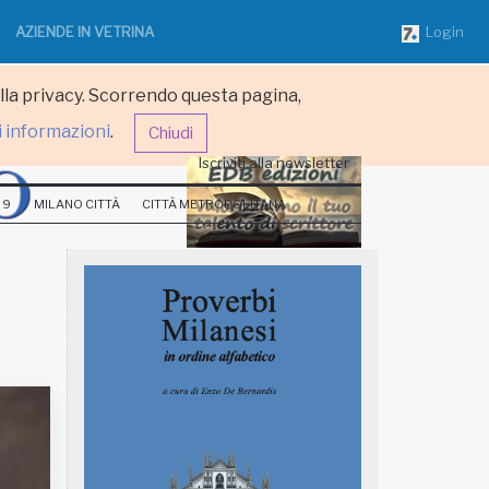
AZIENDE IN VETRINA
Login
ulla privacy. Scorrendo questa pagina,
i informazioni
.
Chiudi
Iscriviti alla newsletter
 9
MILANO CITTÀ
CITTÀ METROPOLITANA