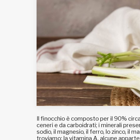
Fondato e diretto da Enzo De
Bernardis
EDB edizioni - Via Brivio angolo C.
Imbonati, 89 20159 Milano (Italia)
Informativa sulla privacy
Il finocchio è composto per il 90% circa 
ceneri e da carboidrati; i minerali present
sodio, il magnesio, il ferro, lo zinco, i
troviamo: la vitamina A, alcune apparten