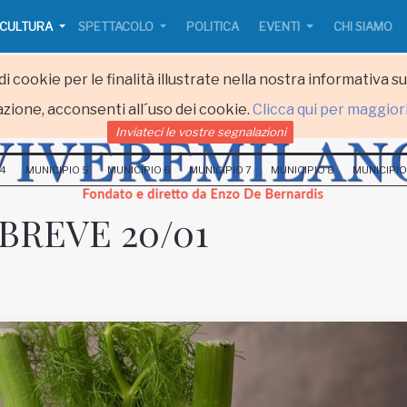
CULTURA
SPETTACOLO
POLITICA
EVENTI
CHI SIAMO
i cookie per le finalità illustrate nella nostra informativa s
zione, acconsenti all´uso dei cookie.
Clicca qui per maggior
Inviateci le vostre segnalazioni
 4
MUNICIPIO 5
MUNICIPIO 6
MUNICIPIO 7
MUNICIPIO 8
MUNICIPIO
BREVE 20/01