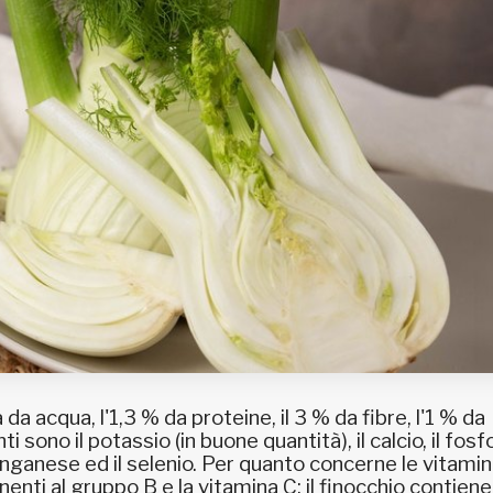
da acqua, l'1,3 % da proteine, il 3 % da fibre, l'1 % da
i sono il potassio (in buone quantità), il calcio, il fosfor
l manganese ed il selenio. Per quanto concerne le vitami
enti al gruppo B e la vitamina C; il finocchio contiene