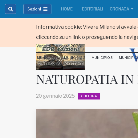
Sezioni
HOME
EDITORIALI
CRONACA
Informativa cookie: Vivere Milano si avvale d
cliccando su un link o proseguendo la naviga
Venerdi 7 Agosto 2026
HOME
MUNICIPIO 1
MUNICIPIO 2
MUNICIPIO 3
MUNICIPIO
RUBRICHE
NATUROPATIA IN 
MUNICIPI
20 gennaio 2025
CULTURA
Inviateci le vostre segnalazioni
Iscriviti alla newsletter
www.viveremilano.info