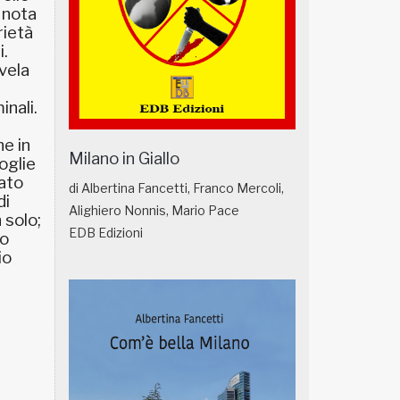
i nota
rietà
i.
ivela
nali.
he in
Milano in Giallo
foglie
rato
di Albertina Fancetti, Franco Mercoli,
di
Alighiero Nonnis, Mario Pace
 solo;
EDB Edizioni
lo
io