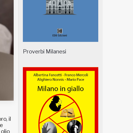
Proverbi Milanesi
o, il
ne
 olio