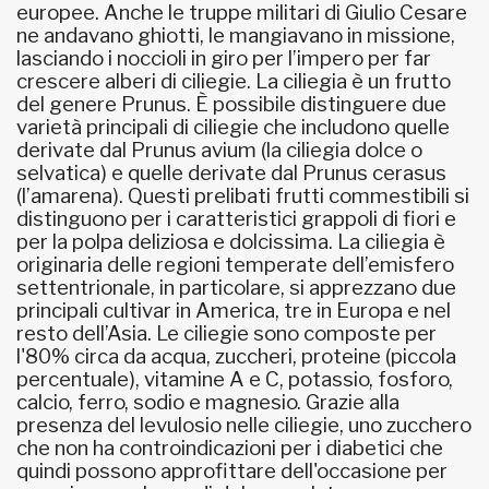
europee. Anche le truppe militari di Giulio Cesare
ne andavano ghiotti, le mangiavano in missione,
lasciando i noccioli in giro per l’impero per far
crescere alberi di ciliegie. La ciliegia è un frutto
del genere Prunus. È possibile distinguere due
varietà principali di ciliegie che includono quelle
derivate dal Prunus avium (la ciliegia dolce o
selvatica) e quelle derivate dal Prunus cerasus
(l’amarena). Questi prelibati frutti commestibili si
distinguono per i caratteristici grappoli di fiori e
per la polpa deliziosa e dolcissima. La ciliegia è
originaria delle regioni temperate dell’emisfero
settentrionale, in particolare, si apprezzano due
principali cultivar in America, tre in Europa e nel
resto dell’Asia. Le ciliegie sono composte per
l'80% circa da acqua, zuccheri, proteine (piccola
percentuale), vitamine A e C, potassio, fosforo,
calcio, ferro, sodio e magnesio. Grazie alla
presenza del levulosio nelle ciliegie, uno zucchero
che non ha controindicazioni per i diabetici che
quindi possono approfittare dell'occasione per