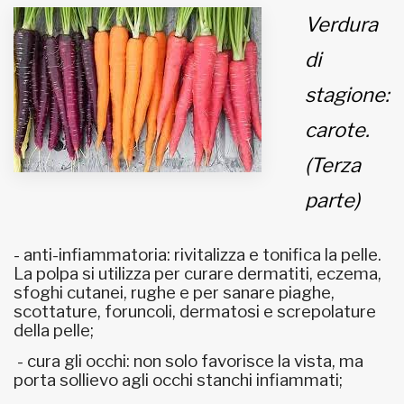
Verdura
MUNICIPI
di
stagione:
Inviateci le vostre segnalazioni
carote.
Iscriviti alla newsletter
(Terza
parte)
www.viveremilano.info
Fondato e diretto da Enzo De
Bernardis
- anti-infiammatoria: rivitalizza e tonifica la pelle.
EDB edizioni - Via Brivio angolo C.
La polpa si utilizza per curare dermatiti, eczema,
Imbonati, 89 20159 Milano (Italia)
sfoghi cutanei, rughe e per sanare piaghe,
Informativa sulla privacy
scottature, foruncoli, dermatosi e screpolature
della pelle;
- cura gli occhi: non solo favorisce la vista, ma
porta sollievo agli occhi stanchi infiammati;