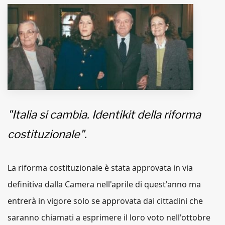
MUNICIPI
Inviateci le vostre segnalazioni
Iscriviti alla newsletter
www.viveremilano.info
"Italia si cambia. Identikit della riforma
Fondato e diretto da Enzo De
costituzionale".
Bernardis
EDB edizioni - Via Brivio angolo C.
Imbonati, 89 20159 Milano (Italia)
La riforma costituzionale è stata approvata in via
Informativa sulla privacy
definitiva dalla Camera nell'aprile di quest'anno ma
entrerà in vigore solo se approvata dai cittadini che
saranno chiamati a esprimere il loro voto nell'ottobre