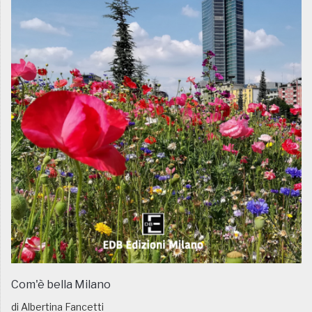
Com'è bella Milano
di Albertina Fancetti