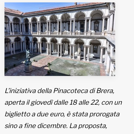
MUNICIPI
Inviateci le vostre segnalazioni
Iscriviti alla newsletter
www.viveremilano.info
Fondato e diretto da Enzo De
Bernardis
EDB edizioni - Via Brivio angolo C.
L’iniziativa della Pinacoteca di Brera,
Imbonati, 89 20159 Milano (Italia)
Informativa sulla privacy
aperta il giovedì dalle 18 alle 22, con un
biglietto a due euro, è stata prorogata
sino a fine dicembre. La proposta,