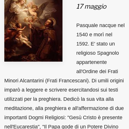
17 maggio
MUNICIPI
Pasquale nacque nel
Inviateci le vostre segnalazioni
1540 e morì nel
1592. E' stato un
Iscriviti alla newsletter
religioso Spagnolo
appartenente
www.viveremilano.info
Fondato e diretto da Enzo De
all'Ordine dei Frati
Bernardis
Minori Alcantarini (Frati Francescani). Di umili origini
EDB edizioni - Via Brivio angolo C.
imparò a leggere e scrivere esercitandosi sui testi
Imbonati, 89 20159 Milano (Italia)
Informativa sulla privacy
utilizzati per la preghiera. Dedicò la sua vita alla
meditazione, alla preghiera e all'affermazione di due
importanti Dogmi Religiosi: "Gesù Cristo è presente
nell'Eucarestia", "Il Papa gode di un Potere Divino