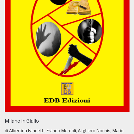
Milano in Giallo
di Albertina Fancetti, Franco Mercoli, Alighiero Nonnis, Mario