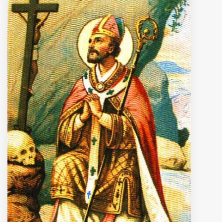
MUNICIPI
Inviateci le vostre segnalazioni
Iscriviti alla newsletter
www.viveremilano.info
Fondato e diretto da Enzo De
Bernardis
EDB edizioni - Via Brivio angolo C.
Imbonati, 89 20159 Milano (Italia)
Informativa sulla privacy