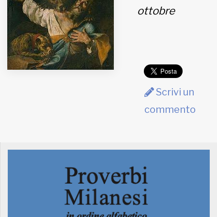
ottobre
MUNICIPI
Inviateci le vostre segnalazioni
Iscriviti alla newsletter
Scrivi un
www.viveremilano.info
commento
Fondato e diretto da Enzo De
Bernardis
EDB edizioni - Via Brivio angolo C.
Imbonati, 89 20159 Milano (Italia)
Informativa sulla privacy