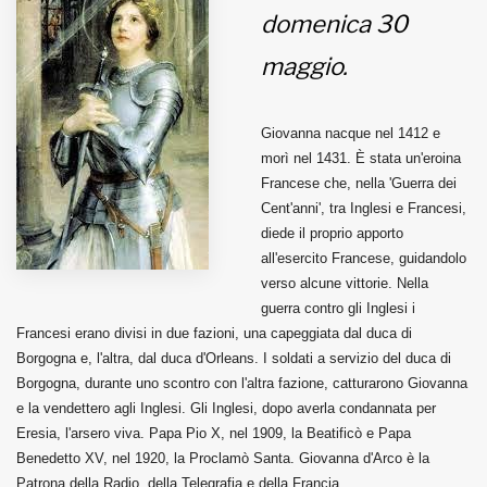
domenica 30
MUNICIPI
maggio.
Inviateci le vostre segnalazioni
Giovanna nacque nel 1412 e
morì nel 1431. È stata un'eroina
Iscriviti alla newsletter
Francese che, nella 'Guerra dei
Cent'anni', tra Inglesi e Francesi,
diede il proprio apporto
www.viveremilano.info
all'esercito Francese, guidandolo
Fondato e diretto da Enzo De
verso alcune vittorie. Nella
Bernardis
guerra contro gli Inglesi i
EDB edizioni - Via Brivio angolo C.
Francesi erano divisi in due fazioni, una capeggiata dal duca di
Imbonati, 89 20159 Milano (Italia)
Borgogna e, l'altra, dal duca d'Orleans. I soldati a servizio del duca di
Informativa sulla privacy
Borgogna, durante uno scontro con l'altra fazione, catturarono Giovanna
e la vendettero agli Inglesi. Gli Inglesi, dopo averla condannata per
Eresia, l'arsero viva. Papa Pio X, nel 1909, la Beatificò e Papa
Benedetto XV, nel 1920, la Proclamò Santa. Giovanna d'Arco è la
Patrona della Radio, della Telegrafia e della Francia.