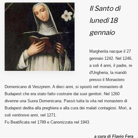
Il Santo di
MUNICIPI
lunedì 18
gennaio
Inviateci le vostre segnalazioni
Iscriviti alla newsletter
Margherita nacque il 27
gennaio 1242. Nel 1246,
a soli 4 anni, il padre, re
www.viveremilano.info
d'Ungheria, la mandò
Fondato e diretto da Enzo De
presso il Monastero
Bernardis
Domenicano di Veszprem. A dieci anni, si spostò nel monastero di
EDB edizioni - Via Brivio angolo C.
Budapest che era stato fatto costruire dai suoi genitori. Nel 1260
Imbonati, 89 20159 Milano (Italia)
divenne una Suora Domenicana. Passò tutta la vita nel monastero di
Informativa sulla privacy
Budapest dedita alla preghiera e alla cura dei malati contagiosi. Morì, a
soli ventinove anni, nel 1271.
Fu Beatificata nel 1789 e Canonizzata nel 1943.
a cura di Flavio Fera