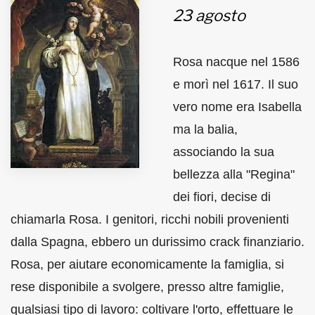
23 agosto
MUNICIPI
Rosa nacque nel 1586
Inviateci le vostre segnalazioni
e morì nel 1617. Il suo
vero nome era Isabella
Iscriviti alla newsletter
ma la balia,
associando la sua
www.viveremilano.info
Fondato e diretto da Enzo De
bellezza alla "Regina"
Bernardis
dei fiori, decise di
EDB edizioni - Via Brivio angolo C.
chiamarla Rosa. I genitori, ricchi nobili provenienti
Imbonati, 89 20159 Milano (Italia)
Informativa sulla privacy
dalla Spagna, ebbero un durissimo crack finanziario.
Rosa, per aiutare economicamente la famiglia, si
rese disponibile a svolgere, presso altre famiglie,
qualsiasi tipo di lavoro: coltivare l'orto, effettuare le