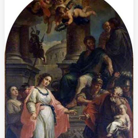
MUNICIPI
Inviateci le vostre segnalazioni
Iscriviti alla newsletter
www.viveremilano.info
Fondato e diretto da Enzo De
Bernardis
EDB edizioni - Via Brivio angolo C.
Imbonati, 89 20159 Milano (Italia)
Informativa sulla privacy