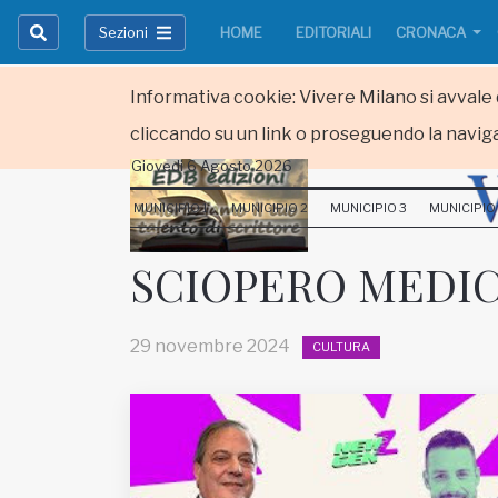
Sezioni
HOME
EDITORIALI
CRONACA
Informativa cookie: Vivere Milano si avvale d
cliccando su un link o proseguendo la naviga
Giovedi 6 Agosto 2026
HOME
MUNICIPIO 1
MUNICIPIO 2
MUNICIPIO 3
MUNICIPIO
RUBRICHE
SCIOPERO MEDIC
MUNICIPI
29 novembre 2024
CULTURA
Inviateci le vostre segnalazioni
Iscriviti alla newsletter
www.viveremilano.info