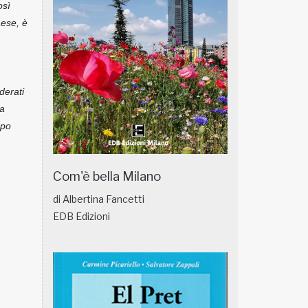
osì
aese, è
derati
la
ppo
Com'è bella Milano
di Albertina Fancetti
EDB Edizioni