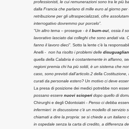
professionisti, le cui remunerazioni sono tra le più
dalla Francia che parlano di mille euro al giorno per c
retribuzione per gli ultraspecializzati, cifre assolu
interrogativo dovremmo pur porcelo”.
“Un altro tema
– prosegue -
è il
burn-ou
t, ossia il 
lavorativo lasciato dai colleghi che sono andati via.
fanno il lavoro dieci”
. Sotto la lente c’è la responsabi
Anelli -
non ha risolto i problemi delle
disuguaglian
quella della Calabria è costantemente in affanno, semp
regioni premia chi ha più soldi, è un sistema che no
caso, sono previsti dall’articolo.2 della Costituzione
curati da personale estero? Un motivo ci deve esser
La presa di posizione dei medici potrebbe non esser
possano essere
nuovi scioperi
dopo quello di dom
Chirurghi e degli Odontoiatri -
Penso ci debba essere 
infermieri: in discussione c’è un modello di servizio s
chiamati a dire la propria: se si chiede a un italiano c
in ospedale senza la carta di credito, a differenza de