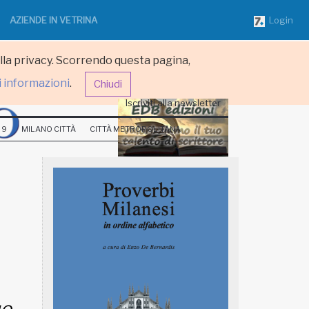
AZIENDE IN VETRINA
Login
ulla privacy. Scorrendo questa pagina,
i informazioni
.
Chiudi
Iscriviti alla newsletter
 9
MILANO CITTÀ
CITTÀ METROPOLITANA