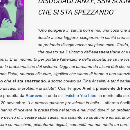
DISUGUAGLIANZE, SSN SOG
CHE SI STA SPEZZANDO"
“Uno
sciopero
in sanità non è mai una cosa che s
decide a cuor leggero: scioperare in sanità crea 
un profondo disagio anche sul piano etico. Credo,
che questo sia il sintomo dell'
esasperazione
che 
iopero. E’ un momento per portare l'attenzione della società, se ce ne fo
ono le problematiche del sistema. Oggi noi partiamo da alcuni dati che 
do l’Istat, rinuncia alle cure; significa che siamo di fronte a una situazi
gno che si sta spezzando
, il sogno covato da Tina Anselmi e tanti parl
o davanti ai problemi di salute”.
Così
Filippo Anelli
, presidente di
Fno
ne prodotta da
Alanews
in onda su
Twitch
e
YouTube
, in merito allo sc
ì 20 novembre:
“La preoccupazione prevalente in Italia
– afferma Anelli
dini hanno di ricevere le prestazioni nei tempi e nei modi dovuti, un probl
 deciso di investire sulla sanità, ma soltanto su strutture e infrastruttu
stire su macchine, piattaforme digitali, comunità ma non mette un euro 