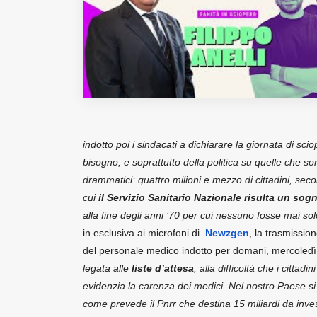
Fondato e diretto da Enzo De
Bernardis
EDB edizioni - Via Brivio angolo C.
Imbonati, 89 20159 Milano (Italia)
Informativa sulla privacy
indotto poi i sindacati a dichiarare la giornata di sc
bisogno, e soprattutto della politica su quelle che s
drammatici: quattro milioni e mezzo di cittadini, secon
cui
il Servizio Sanitario Nazionale risulta un so
alla fine degli anni ’70 per cui nessuno fosse mai sol
in esclusiva ai microfoni di
Newzgen
, la trasmissio
del personale medico indotto per domani, mercoled
legata alle
liste d’attesa
, alla difficoltà che i citta
evidenzia la carenza dei medici. Nel nostro Paese si è
come prevede il Pnrr che destina 15 miliardi da inve