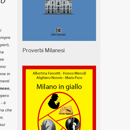
NO
i
sempre
 però,
Proverbi Milanesi
ha
sse
sono
one in
amenti
mceo
,
iopero
 -
è
ema che
re,
sui