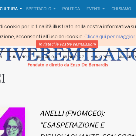
CULTURA
SPETTACOLO
POLITICA
EVENTI
CHI SIAMO
i cookie per le finalità illustrate nella nostra informativa s
zione, acconsenti all´uso dei cookie.
Clicca qui per maggior
Inviateci le vostre segnalazioni
 4
MUNICIPIO 5
MUNICIPIO 6
MUNICIPIO 7
MUNICIPIO 8
MUNICIPIO
I
ANELLI (FNOMCEO):
"ESASPERAZIONE E