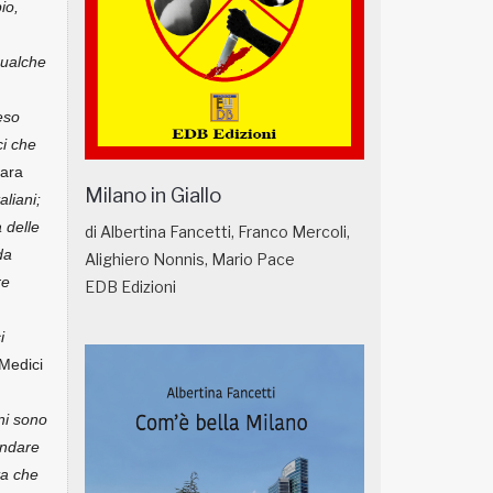
io,
Qualche
eso
ci che
iara
Milano in Giallo
liani;
 delle
di Albertina Fancetti, Franco Mercoli,
da
Alighiero Nonnis, Mario Pace
re
EDB Edizioni
i
 Medici
ani sono
 andare
ta che