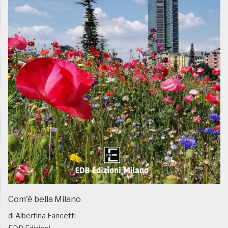
Com'è bella Milano
di Albertina Fancetti