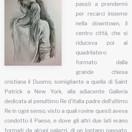
passò a prendermi
MUNICIPI
per recarci insieme
nella downtown, il
centro città, che si
Inviateci le vostre segnalazioni
riduceva poi al
Iscriviti alla newsletter
quadrilatero
formato dalla
www.viveremilano.info
grande chiesa
Fondato e diretto da Enzo De
Bernardis
cristiana il Duomo, somigliante a quella di Saint
EDB edizioni - Via Brivio angolo C.
Patrick a New York, alla adiacente Galleria
Imbonati, 89 20159 Milano (Italia)
Informativa sulla privacy
dedicata al penultimo Re d’Italia padre dell’ultimo
Re in ogni senso, visto a quali rovine questi aveva
condotto il Paese, e dove gli altri due lati erano
formati da alcuni palazzi, di un lontano passato,