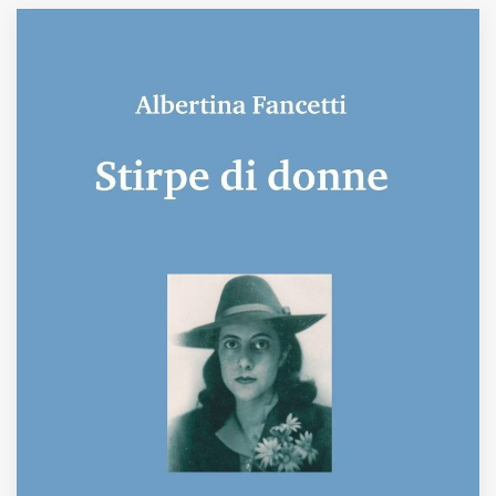
MUNICIPI
Inviateci le vostre segnalazioni
www.viveremilano.info
Fondato e diretto da Enzo De
Bernardis
EDB edizioni - Via Brivio angolo C.
Imbonati, 89 20159 Milano (Italia)
Informativa sulla privacy