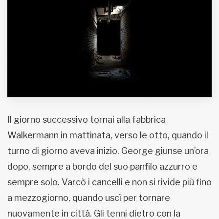
MUNICIPI
Inviateci le vostre segnalazioni
www.viveremilano.info
Fondato e diretto da Enzo De
Bernardis
Il giorno successivo tornai alla fabbrica
EDB edizioni - Via Brivio angolo C.
Imbonati, 89 20159 Milano (Italia)
Walkermann in mattinata, verso le otto, quando il
Informativa sulla privacy
turno di giorno aveva inizio. George giunse un’ora
dopo, sempre a bordo del suo panfilo azzurro e
sempre solo. Varcò i cancelli e non si rivide più fino
a mezzogiorno, quando uscì per tornare
nuovamente in città. Gli tenni dietro con la