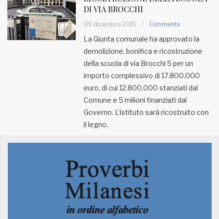
DI VIA BROCCHI
MUNICIPI
09 dicembre 2015
/
Commenta
La Giunta comunale ha approvato la
demolizione, bonifica e ricostruzione
Inviateci le vostre segnalazioni
della scuola di via Brocchi 5 per un
Iscriviti alla newsletter
importo complessivo di 17.800.000
euro, di cui 12.800.000 stanziati dal
Comune e 5 milioni finanziati dal
www.viveremilano.info
Governo. L’istituto sarà ricostruito con
Fondato e diretto da Enzo De
il legno.
Bernardis
EDB edizioni - Via Brivio angolo C.
Imbonati, 89 20159 Milano (Italia)
Informativa sulla privacy