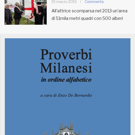
19 marzo 2016
/
Commenta
All'attrice scomparsa nel 2013 un’area
MUNICIPI
di 51mila metri quadri con 500 alberi
Inviateci le vostre segnalazioni
Iscriviti alla newsletter
www.viveremilano.info
Fondato e diretto da Enzo De
Bernardis
EDB edizioni - Via Brivio angolo C.
Imbonati, 89 20159 Milano (Italia)
Informativa sulla privacy