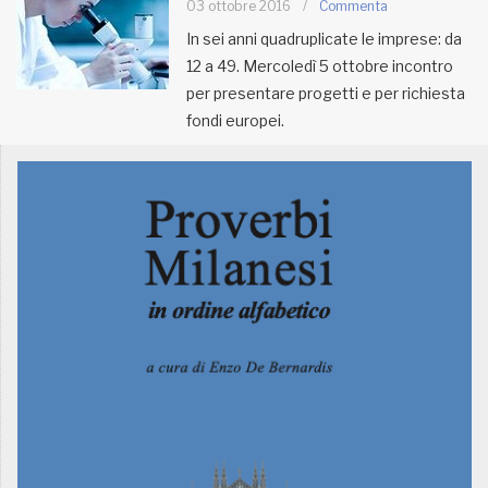
03 ottobre 2016
/
Commenta
In sei anni quadruplicate le imprese: da
MUNICIPI
12 a 49. Mercoledì 5 ottobre incontro
per presentare progetti e per richiesta
fondi europei.
Inviateci le vostre segnalazioni
Iscriviti alla newsletter
www.viveremilano.info
Fondato e diretto da Enzo De
Bernardis
EDB edizioni - Via Brivio angolo C.
Imbonati, 89 20159 Milano (Italia)
Informativa sulla privacy