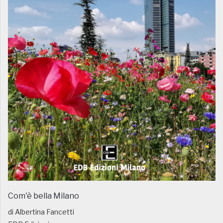
Com'è bella Milano
di Albertina Fancetti