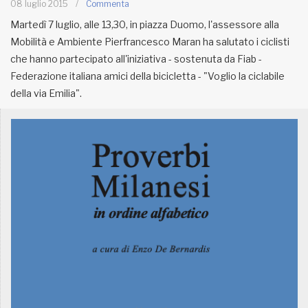
08 luglio 2015
/
Commenta
Martedì 7 luglio, alle 13,30, in piazza Duomo, l'assessore alla
MUNICIPI
Mobilità e Ambiente Pierfrancesco Maran ha salutato i ciclisti
che hanno partecipato all'iniziativa - sostenuta da Fiab -
Federazione italiana amici della bicicletta - "Voglio la ciclabile
Inviateci le vostre segnalazioni
della via Emilia".
Iscriviti alla newsletter
www.viveremilano.info
Fondato e diretto da Enzo De
Bernardis
EDB edizioni - Via Brivio angolo C.
Imbonati, 89 20159 Milano (Italia)
Informativa sulla privacy