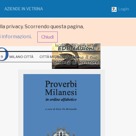
AZIENDE IN VETRINA
Login
ulla privacy. Scorrendo questa pagina,
i informazioni
.
Chiudi
Iscriviti alla newsletter
 9
MILANO CITTÀ
CITTÀ METROPOLITANA