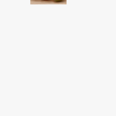
Fondato e diretto da Enzo De
Bernardis
EDB edizioni - Via Brivio angolo C.
Imbonati, 89 20159 Milano (Italia)
Informativa sulla privacy