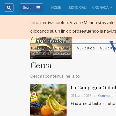
Sezioni
HOME
EDITORIALI
CRONACA
Informativa cookie: Vivere Milano si avvale d
cliccando su un link o proseguendo la naviga
Venerdi 7 Agosto 2026
HOME
MUNICIPIO 1
MUNICIPIO 2
MUNICIPIO 3
MUNICIPIO
RUBRICHE
Cerca
MUNICIPI
Cerca i contenuti nel sito:
Inviateci le vostre segnalazioni
La Campagna Out of 
Iscriviti alla newsletter
01 luglio 2016
/
Commenta
Fino a metà luglio la frutt
www.viveremilano.info