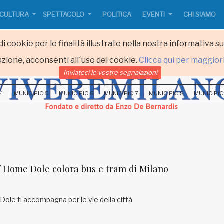
CULTURA
SPETTACOLO
POLITICA
EVENTI
CHI SIAMO
i cookie per le finalità illustrate nella nostra informativa s
zione, acconsenti all´uso dei cookie.
Clicca qui per maggior
Inviateci le vostre segnalazioni
 4
MUNICIPIO 5
MUNICIPIO 6
MUNICIPIO 7
MUNICIPIO 8
MUNICIPIO
Home Dole colora bus e tram di Milano
a Dole ti accompagna per le vie della città