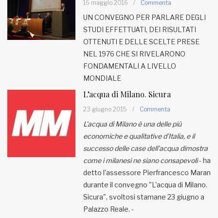
16 maggio 2016
/
Commenta
UN CONVEGNO PER PARLARE DEGLI
MUNICIPI
STUDI EFFETTUATI, DEI RISULTATI
OTTENUTI E DELLE SCELTE PRESE
NEL 1976 CHE SI RIVELARONO
Inviateci le vostre segnalazioni
FONDAMENTALI A LIVELLO
Iscriviti alla newsletter
MONDIALE
L’acqua di Milano. Sicura
www.viveremilano.info
23 giugno 2015
/
Commenta
Fondato e diretto da Enzo De
L’acqua di Milano è una delle più
Bernardis
economiche e qualitative d’Italia, e il
EDB edizioni - Via Brivio angolo C.
successo delle case dell’acqua dimostra
Imbonati, 89 20159 Milano (Italia)
come i milanesi ne siano consapevoli
- ha
Informativa sulla privacy
detto l'assessore Pierfrancesco Maran
durante il convegno "L'acqua di Milano.
Sicura", svoltosi stamane 23 giugno a
Palazzo Reale. -