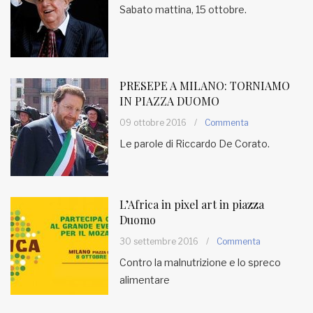
Sabato mattina, 15 ottobre.
MUNICIPI
Inviateci le vostre segnalazioni
PRESEPE A MILANO: TORNIAMO
IN PIAZZA DUOMO
Iscriviti alla newsletter
09 ottobre 2016
/
Commenta
Le parole di Riccardo De Corato.
www.viveremilano.info
Fondato e diretto da Enzo De
Bernardis
EDB edizioni - Via Brivio angolo C.
L’Africa in pixel art in piazza
Imbonati, 89 20159 Milano (Italia)
Duomo
Informativa sulla privacy
30 settembre 2016
/
Commenta
Contro la malnutrizione e lo spreco
alimentare