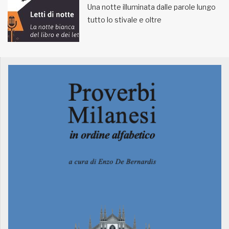
Una notte illuminata dalle parole lungo
tutto lo stivale e oltre
MUNICIPI
Inviateci le vostre segnalazioni
Iscriviti alla newsletter
www.viveremilano.info
Fondato e diretto da Enzo De
Bernardis
EDB edizioni - Via Brivio angolo C.
Imbonati, 89 20159 Milano (Italia)
Informativa sulla privacy