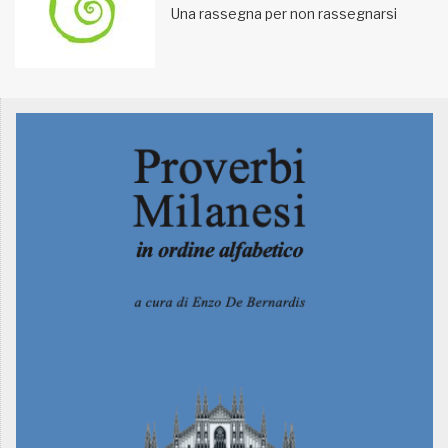
Una rassegna per non rassegnarsi
MUNICIPI
Inviateci le vostre segnalazioni
Iscriviti alla newsletter
www.viveremilano.info
Fondato e diretto da Enzo De
Bernardis
EDB edizioni - Via Brivio angolo C.
Imbonati, 89 20159 Milano (Italia)
Informativa sulla privacy