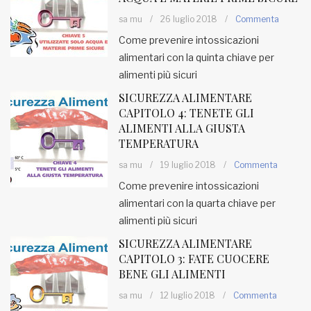
sa mu
/
26 luglio 2018
/
Commenta
MUNICIPI
Come prevenire intossicazioni
alimentari con la quinta chiave per
alimenti più sicuri
Inviateci le vostre segnalazioni
SICUREZZA ALIMENTARE
Iscriviti alla newsletter
CAPITOLO 4: TENETE GLI
ALIMENTI ALLA GIUSTA
TEMPERATURA
www.viveremilano.info
sa mu
/
19 luglio 2018
/
Commenta
Fondato e diretto da Enzo De
Bernardis
Come prevenire intossicazioni
EDB edizioni - Via Brivio angolo C.
alimentari con la quarta chiave per
Imbonati, 89 20159 Milano (Italia)
alimenti più sicuri
Informativa sulla privacy
SICUREZZA ALIMENTARE
CAPITOLO 3: FATE CUOCERE
BENE GLI ALIMENTI
sa mu
/
12 luglio 2018
/
Commenta