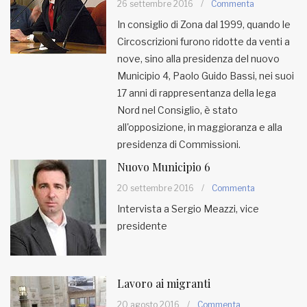
26 settembre 2016
/
Commenta
In consiglio di Zona dal 1999, quando le
MUNICIPI
Circoscrizioni furono ridotte da venti a
nove, sino alla presidenza del nuovo
Municipio 4, Paolo Guido Bassi, nei suoi
Inviateci le vostre segnalazioni
17 anni di rappresentanza della lega
Iscriviti alla newsletter
Nord nel Consiglio, è stato
all'opposizione, in maggioranza e alla
presidenza di Commissioni.
www.viveremilano.info
Nuovo Municipio 6
Fondato e diretto da Enzo De
Bernardis
20 settembre 2016
/
Commenta
EDB edizioni - Via Brivio angolo C.
Intervista a Sergio Meazzi, vice
Imbonati, 89 20159 Milano (Italia)
presidente
Informativa sulla privacy
Lavoro ai migranti
20 agosto 2016
/
Commenta