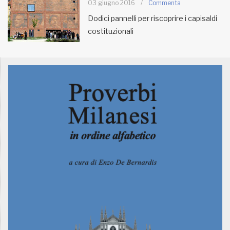
03 giugno 2016
/
Commenta
Dodici pannelli per riscoprire i capisaldi
MUNICIPI
costituzionali
Inviateci le vostre segnalazioni
Iscriviti alla newsletter
www.viveremilano.info
Fondato e diretto da Enzo De
Bernardis
EDB edizioni - Via Brivio angolo C.
Imbonati, 89 20159 Milano (Italia)
Informativa sulla privacy