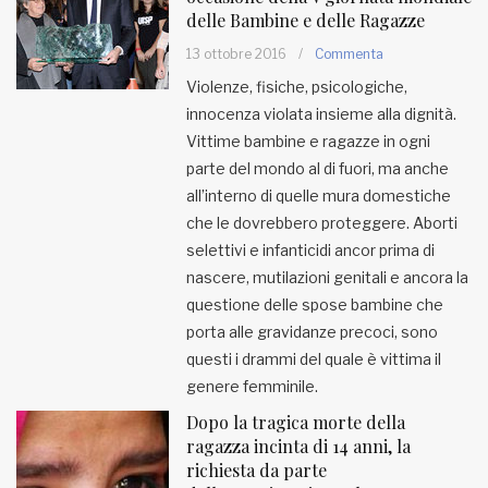
delle Bambine e delle Ragazze
MUNICIPI
13 ottobre 2016
/
Commenta
Violenze, fisiche, psicologiche,
innocenza violata insieme alla dignità.
Inviateci le vostre segnalazioni
Vittime bambine e ragazze in ogni
Iscriviti alla newsletter
parte del mondo al di fuori, ma anche
all’interno di quelle mura domestiche
che le dovrebbero proteggere. Aborti
www.viveremilano.info
selettivi e infanticidi ancor prima di
Fondato e diretto da Enzo De
nascere, mutilazioni genitali e ancora la
Bernardis
questione delle spose bambine che
EDB edizioni - Via Brivio angolo C.
porta alle gravidanze precoci, sono
Imbonati, 89 20159 Milano (Italia)
questi i drammi del quale è vittima il
Informativa sulla privacy
genere femminile.
Dopo la tragica morte della
ragazza incinta di 14 anni, la
richiesta da parte