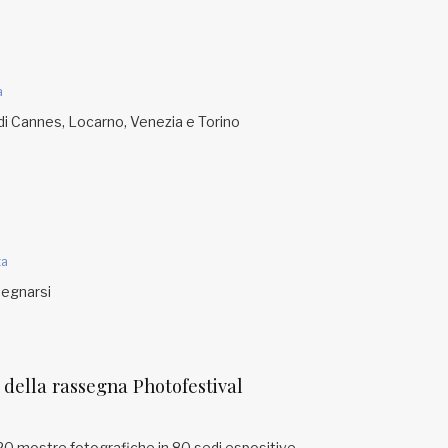
a
l di Cannes, Locarno, Venezia e Torino
ta
segnarsi
della rassegna Photofestival
 120 mostre fotografiche in 80 sedi espositive.