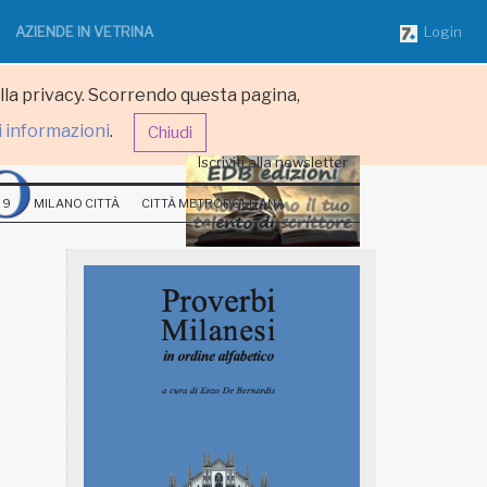
AZIENDE IN VETRINA
Login
ulla privacy. Scorrendo questa pagina,
i informazioni
.
Chiudi
Iscriviti alla newsletter
 9
MILANO CITTÀ
CITTÀ METROPOLITANA