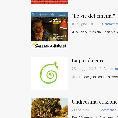
Fondato e diretto da Enzo De
Bernardis
EDB edizioni - Via Brivio angolo C.
“Le vie del cinema”
Imbonati, 89 20159 Milano (Italia)
10 giugno 2016
/
Comment
Informativa sulla privacy
A Milano i film dai Festiva
La parola cura
25 maggio 2016
/
Commen
Una rassegna per non ras
Undicesima edizione 
21 aprile 2016
/
Commenta
Dal 20 aprile al 12 giugno