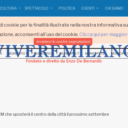
CULTURA
SPETTACOLO
POLITICA
EVENTI
CHI SIAMO
i cookie per le finalità illustrate nella nostra informativa s
zione, acconsenti all´uso dei cookie.
Clicca qui per maggior
Inviateci le vostre segnalazioni
 4
MUNICIPIO 5
MUNICIPIO 6
MUNICIPIO 7
MUNICIPIO 8
MUNICIPIO
MM che sposterà il centro della città il prossimo settembre