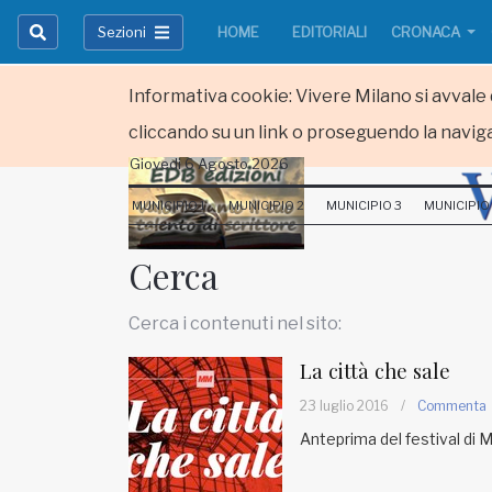
Sezioni
HOME
EDITORIALI
CRONACA
Informativa cookie: Vivere Milano si avvale d
cliccando su un link o proseguendo la naviga
Giovedi 6 Agosto 2026
HOME
MUNICIPIO 1
MUNICIPIO 2
MUNICIPIO 3
MUNICIPIO
RUBRICHE
Cerca
MUNICIPI
Cerca i contenuti nel sito:
Inviateci le vostre segnalazioni
La città che sale
Iscriviti alla newsletter
23 luglio 2016
/
Commenta
Anteprima del festival di 
www.viveremilano.info