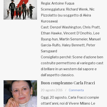
Regia: Antoine Fuqua
Sceneggiatura: Richard Wenk, Nic
MUNICIPI
Pizzolatto (su soggetto di Akira
Kurosawa)
Inviateci le vostre segnalazioni
Cast: Denzel Washington, Chris Pratt,
Ethan Hawke, Vincent D’Onofrio, Lee
Iscriviti alla newsletter
Byung-hun, Martin Sensmeier, Manuel
Garcia-Rulfo, Haley Bennett, Peter
Sarsgaard
www.viveremilano.info
Consigliato perché: Scene d’azione ben
Fondato e diretto da Enzo De
costruite permettono al variegato cast
Bernardis
EDB edizioni - Via Brivio angolo C.
di brillare in un western dal sapore e
Imbonati, 89 20159 Milano (Italia)
dall’aspetto classico.
Informativa sulla privacy
Buon compleanno Carla Fracci
20 agosto 2016
/
Commenta
Oggi, 20 agosto, Carla Fracci compie
ottant'anni, noi di Vivere Milano Le