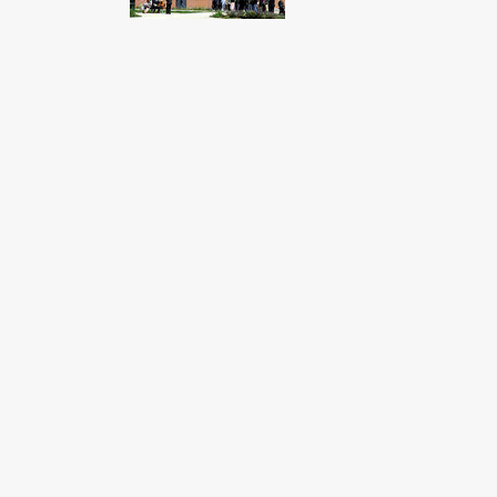
Fondato e diretto da Enzo De
Bernardis
EDB edizioni - Via Brivio angolo C.
Imbonati, 89 20159 Milano (Italia)
Informativa sulla privacy