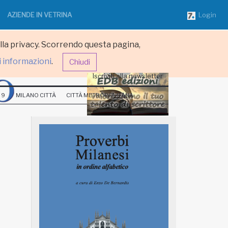
AZIENDE IN VETRINA
Login
ulla privacy. Scorrendo questa pagina,
i informazioni
.
Chiudi
Iscriviti alla newsletter
 9
MILANO CITTÀ
CITTÀ METROPOLITANA