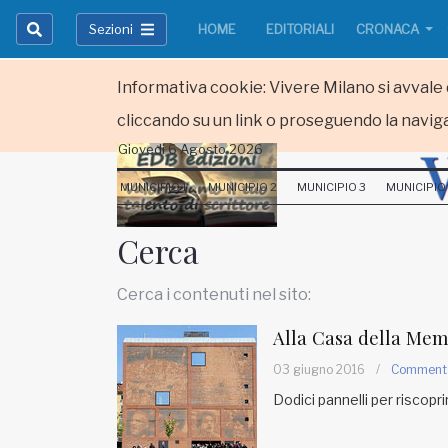
Sezioni
HOME
EDITORIALI
CRONACA
Informativa cookie: Vivere Milano si avvale d
cliccando su un link o proseguendo la naviga
Giovedi 6 Agosto 2026
HOME
MUNICIPIO 1
MUNICIPIO 2
MUNICIPIO 3
MUNICIPIO
RUBRICHE
Cerca
MUNICIPI
Cerca i contenuti nel sito:
Inviateci le vostre segnalazioni
Alla Casa della Mem
Iscriviti alla newsletter
03 giugno 2016
/
Comment
Dodici pannelli per riscopri
www.viveremilano.info