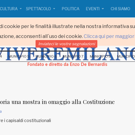
CULTURA
SPETTACOLO
POLITICA
EVENTI
CHI SIAMO
i cookie per le finalità illustrate nella nostra informativa s
zione, acconsenti all´uso dei cookie.
Clicca qui per maggior
Inviateci le vostre segnalazioni
 4
MUNICIPIO 5
MUNICIPIO 6
MUNICIPIO 7
MUNICIPIO 8
MUNICIPIO
oria una mostra in omaggio alla Costituzione
a
re i capisaldi costituzionali