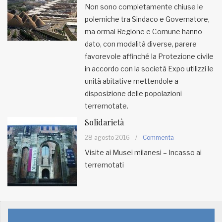
Non sono completamente chiuse le
polemiche tra Sindaco e Governatore,
MUNICIPI
ma ormai Regione e Comune hanno
dato, con modalità diverse, parere
Inviateci le vostre segnalazioni
favorevole affinché la Protezione civile
in accordo con la società Expo utilizzi le
Iscriviti alla newsletter
unità abitative mettendole a
disposizione delle popolazioni
terremotate.
www.viveremilano.info
Fondato e diretto da Enzo De
Solidarietà
Bernardis
28 agosto 2016
/
Commenta
EDB edizioni - Via Brivio angolo C.
Visite ai Musei milanesi – Incasso ai
Imbonati, 89 20159 Milano (Italia)
terremotati
Informativa sulla privacy