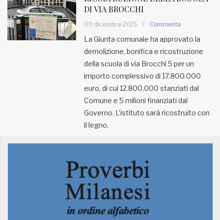
DI VIA BROCCHI
MUNICIPI
09 dicembre 2015
/
Commenta
La Giunta comunale ha approvato la
demolizione, bonifica e ricostruzione
Inviateci le vostre segnalazioni
della scuola di via Brocchi 5 per un
Iscriviti alla newsletter
importo complessivo di 17.800.000
euro, di cui 12.800.000 stanziati dal
Comune e 5 milioni finanziati dal
www.viveremilano.info
Governo. L’istituto sarà ricostruito con
Fondato e diretto da Enzo De
il legno.
Bernardis
EDB edizioni - Via Brivio angolo C.
Imbonati, 89 20159 Milano (Italia)
Informativa sulla privacy